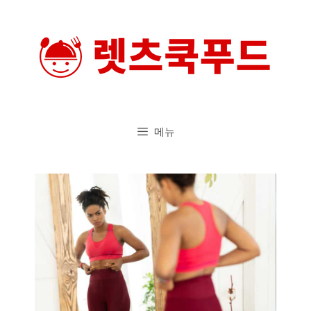
컨
텐
츠
로
건
너
메뉴
뛰
기