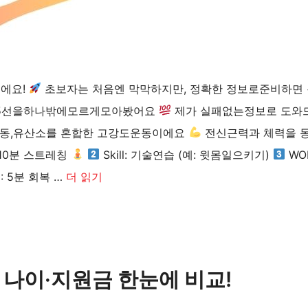
이에요!
초보자는 처음엔 막막하지만, 정확한 정보로준비하면
천 5선을하나밖에모르게모아봤어요
제가 실패없는정보로 도와
운동,유산소를 혼합한 고강도운동이에요
전신근력과 체력을 
5-10분 스트레칭
Skill: 기술연습 (예: 윗몸일으키기)
WO
: 5분 회복 …
더 읽기
나이·지원금 한눈에 비교!