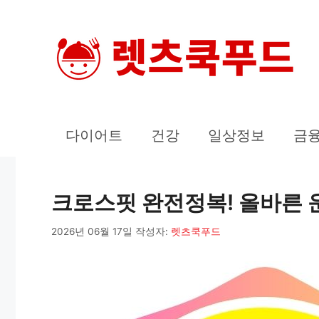
컨
텐
츠
로
건
너
다이어트
건강
일상정보
금
뛰
기
크로스핏 완전정복! 올바른
2026년 06월 17일
작성자:
렛츠쿡푸드