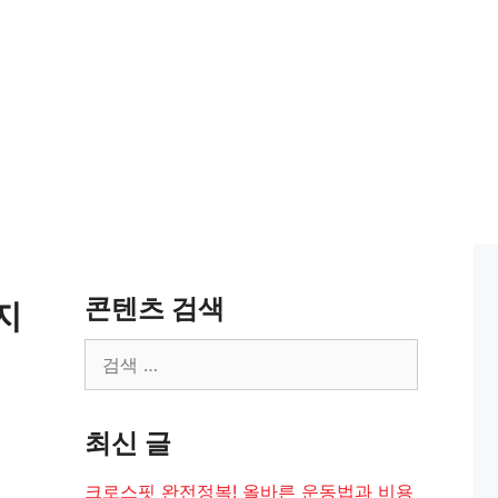
콘텐츠 검색
지
검
색:
최신 글
크로스핏 완전정복! 올바른 운동법과 비용