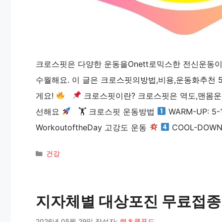
크로스핏은 다양한 운동을Onett로믹스한 전신운동
수월해요. 이 글은 크로스핏의방법,비용,운동화추
게요!
크로스핏이란? 크로스핏은 역도,맨몸
선해요
🏋 크로스핏 운동방법
WARM-UP: 
WorkoutoftheDay 고강도 운동
COOL-DOWN
카
건강
테
고
리
지자체별 대상포진 무료접종 
2026년 05월 29일
작성자:
렛츠쿡푸드