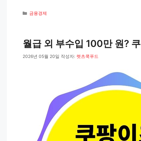
카
금융경제
테
고
리
월급 외 부수입 100만 원?
2026년 05월 20일
작성자:
렛츠쿡푸드