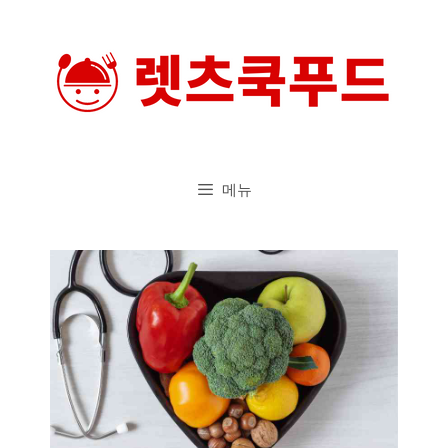
컨
텐
츠
로
건
너
메뉴
뛰
기