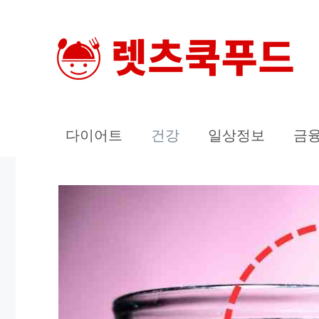
컨
텐
츠
로
건
너
다이어트
건강
일상정보
금
뛰
기