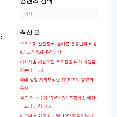
콘텐츠 검색
검
색:
최신 글
수는
크로스핏 완전정복! 올바른 운동법과 비용
&최고운동화 추천까지
지자체별 대상포진 무료접종 나이·지원금
한눈에 비교!
국내 상장 해외주식형 TR ETF의 종류와
특징
월급 외 부수입 100만 원? 쿠팡이츠 배달
파트너 신청, 수입
아고다 비회원 캐시백: 10만원 돌려받기