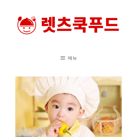
컨
텐
츠
로
건
너
메뉴
뛰
기