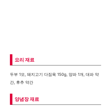
요리 재료
두부 1모, 돼지고기 다짐육 150g, 양파 1개, 대파 약
간, 후추 약간
양념장 재료