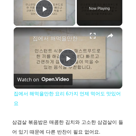
Now Playing
Play Video
×
집에서 해먹을만한 요리 6가지 언제 먹어도 맛있어요
P
Watch on
l
집에서 해먹을만한 요리 6가지 언제 먹어도 맛있어
a
요
y
삼겹살 볶음밥은 매콤한 김치와 고소한 삼겹살이 들
어 있기 때문에 다른 반찬이 필요 없어요.