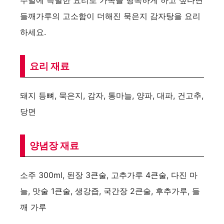
들깨가루의 고소함이 더해진 묵은지 감자탕을 요리
하세요.
요리 재료
돼지 등뼈, 묵은지, 감자, 통마늘, 양파, 대파, 건고추,
당면
양념장 재료
소주 300ml, 된장 3큰술, 고추가루 4큰술, 다진 마
늘, 맛술 1큰술, 생강즙, 국간장 2큰술, 후추가루, 들
깨 가루