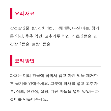
V
요리 재료
i
삽겹살 2줄, 밥, 김치 1컵, 파채 1줌, 다진 마늘, 참기
d
름 약간, 후추 약간, 고추가루 약간, 식초 2큰술, 진
간장 2큰술, 설탕 1큰술
e
요리 방법
o
파채는 미리 찬물에 담궈서 맵고 아린 맛을 제거한
후 물기를 없애주세요. 그릇에 파채를 넣고 고추가
루, 식초, 진간장, 설탕, 다진 마늘을 넣어 맛있는 파
절이를 만들어주세요.