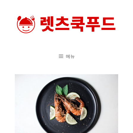
컨
텐
츠
로
건
너
메뉴
뛰
기