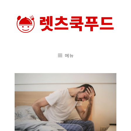
컨
텐
츠
로
건
너
메뉴
뛰
기