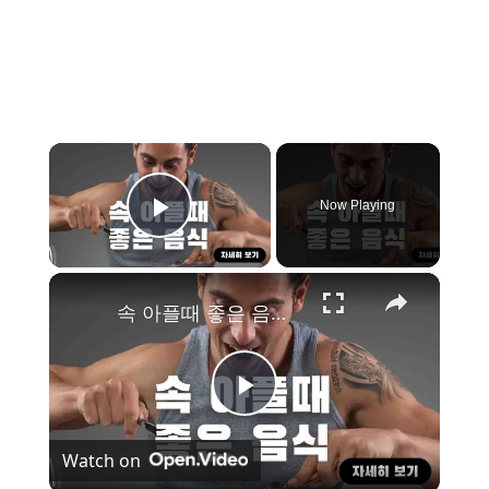
×
Now Playing
Play Video
×
속 아플때 좋은 음식 18가지
P
Watch on
l