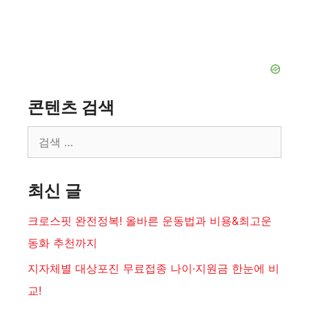
콘텐츠 검색
검
색:
최신 글
크로스핏 완전정복! 올바른 운동법과 비용&최고운
동화 추천까지
지자체별 대상포진 무료접종 나이·지원금 한눈에 비
교!