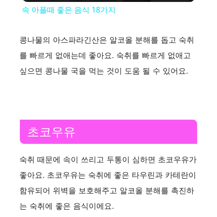
속 아플때 좋은 음식 18가지
a
콩나물의 아스파라긴산은 알코올 분해를 돕고 숙취
y
를 빠르게 없애는데 좋아요. 숙취를 빠르게 없애고
싶으면 콩나물 국을 먹는 것이 도움 될 수 있어요.
V
i
초코우유
d
숙취 때문에 속이 쓰리고 두통이 심하면 초코우유가
e
좋아요. 초코우유는 숙취에 좋은 타우린과 카테란이
함유되어 위벽을 보호해주고 알코올 분해를 촉진하
o
는 숙취에 좋은 음식이에요.