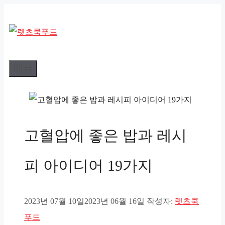
컨
텐
츠
로
메뉴
건
너
뛰
기
고혈압에 좋은 밥과 레시
피 아이디어 19가지
2023년 07월 10일
2023년 06월 16일
작성자:
렛츠쿡
푸드