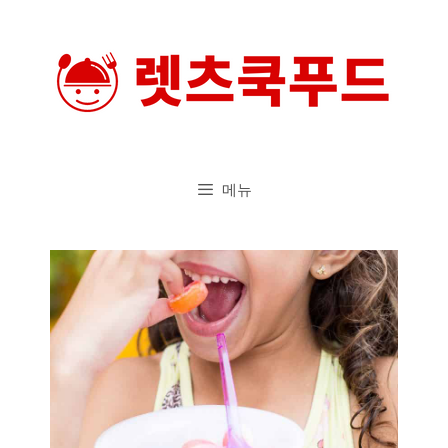
컨
텐
츠
로
건
너
메뉴
뛰
기