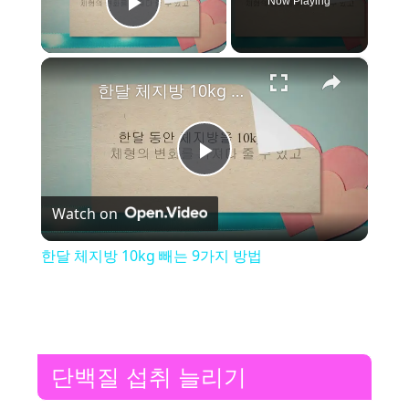
Now Playing
Play Video
×
한달 체지방 10kg 빼는 9가지 방법
P
Watch on
l
한달 체지방 10kg 빼는 9가지 방법
a
y
단백질 섭취 늘리기
V