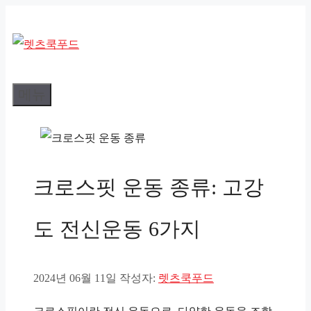
컨
텐
츠
로
메뉴
건
너
뛰
기
크로스핏 운동 종류: 고강
도 전신운동 6가지
2024년 06월 11일
작성자:
렛츠쿡푸드