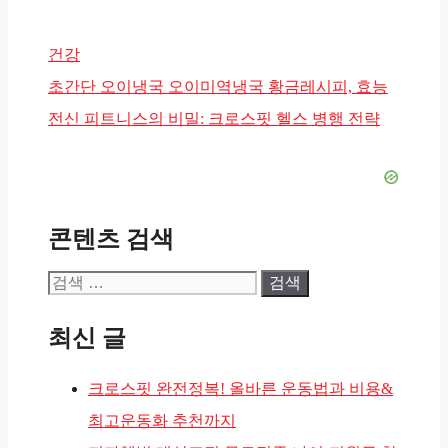
카
건강
테
초간단 오이냉국 오이미역냉국 황금레시피, 효능
고
전신 피트니스의 비밀: 크로스핏 헬스 병행 전략
리
콘텐츠 검색
검
색:
최신 글
크로스핏 완전정복! 올바른 운동법과 비용&
최고운동화 추천까지