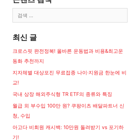
검
색:
최신 글
크로스핏 완전정복! 올바른 운동법과 비용&최고운
동화 추천까지
지자체별 대상포진 무료접종 나이·지원금 한눈에 비
교!
국내 상장 해외주식형 TR ETF의 종류와 특징
월급 외 부수입 100만 원? 쿠팡이츠 배달파트너 신
청, 수입
아고다 비회원 캐시백: 10만원 돌려받기 vs 포기하
기!