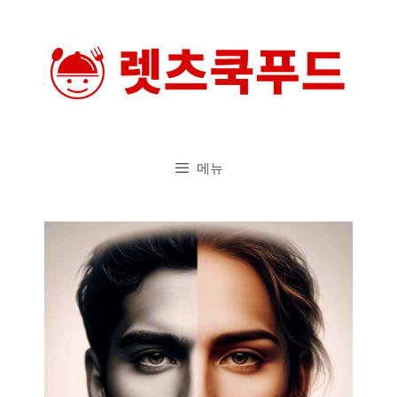
컨
텐
츠
로
건
너
메뉴
뛰
기