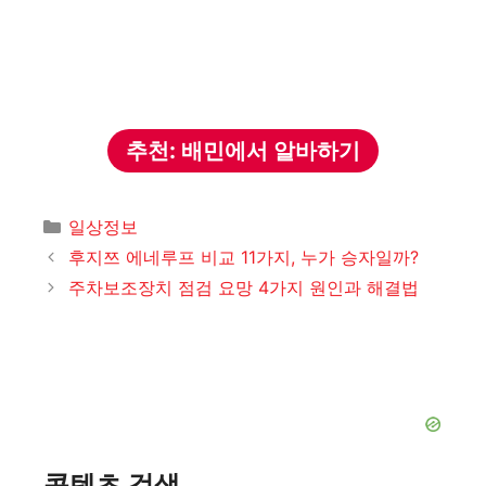
추천: 배민에서 알바하기
카
일상정보
테
후지쯔 에네루프 비교 11가지, 누가 승자일까?
고
주차보조장치 점검 요망 4가지 원인과 해결법
리
콘텐츠 검색