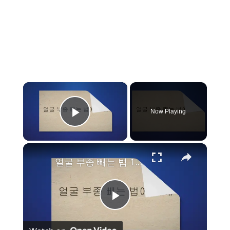
×
Now Playing
Play Video
×
얼굴 부종 빼는 법 14가지와 예방법
P