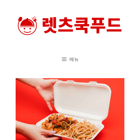
컨
텐
츠
로
건
너
메뉴
뛰
기