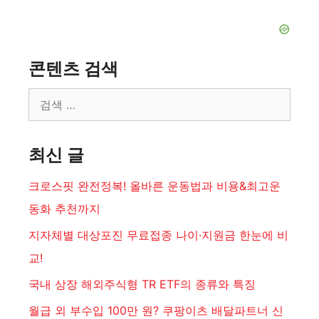
콘텐츠 검색
검
색:
최신 글
크로스핏 완전정복! 올바른 운동법과 비용&최고운
동화 추천까지
지자체별 대상포진 무료접종 나이·지원금 한눈에 비
교!
국내 상장 해외주식형 TR ETF의 종류와 특징
월급 외 부수입 100만 원? 쿠팡이츠 배달파트너 신