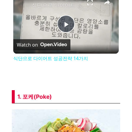
식단으로 다이어트 성공전략 14가지
P
Watch on
l
식단으로 다이어트 성공전략 14가지
a
y
1. 포케(Poke)
V
i