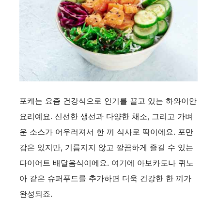
d
e
o
포케는 요즘 건강식으로 인기를 끌고 있는 하와이안
요리예요. 신선한 생선과 다양한 채소, 그리고 가벼
운 소스가 어우러져서 한 끼 식사로 딱이에요. 포만
감은 있지만, 기름지지 않고 깔끔하게 즐길 수 있는
다이어트 배달음식이에요. 여기에 아보카도나 퀴노
아 같은 슈퍼푸드를 추가하면 더욱 건강한 한 끼가
완성되죠.