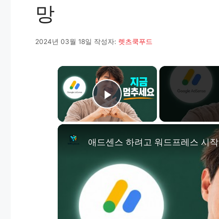
망
2024년 03월 18일
작성자:
렛츠쿡푸드
×
Play Video
애드센스 하려고 워드프레스 시작