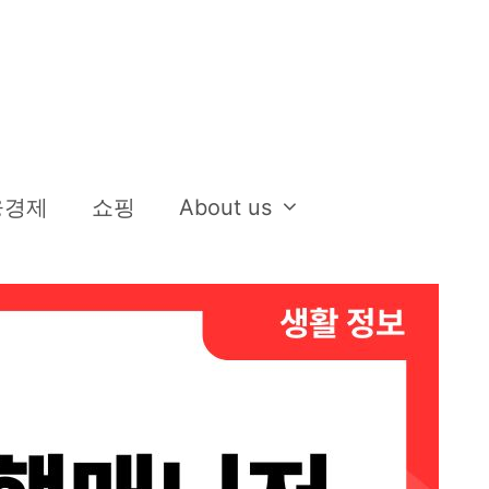
융경제
쇼핑
About us