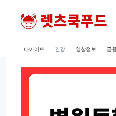
컨
텐
츠
로
건
너
다이어트
건강
일상정보
금
뛰
기