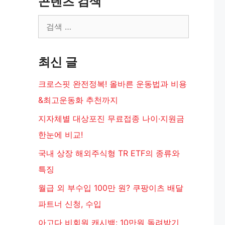
콘텐츠 검색
검
색:
최신 글
크로스핏 완전정복! 올바른 운동법과 비용
&최고운동화 추천까지
지자체별 대상포진 무료접종 나이·지원금
한눈에 비교!
국내 상장 해외주식형 TR ETF의 종류와
특징
월급 외 부수입 100만 원? 쿠팡이츠 배달
파트너 신청, 수입
아고다 비회원 캐시백: 10만원 돌려받기