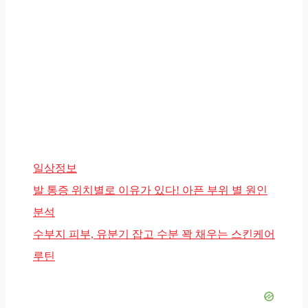
카
일상정보
테
발 통증 위치별로 이유가 있다! 아픈 부위 별 원인
고
분석
리
수부지 피부, 유분기 잡고 수분 꽉 채우는 스킨케어
루틴