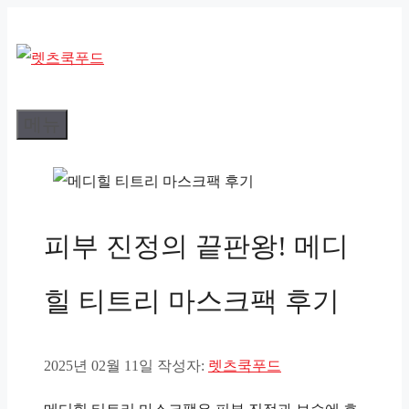
컨
텐
츠
로
메뉴
건
너
뛰
기
피부 진정의 끝판왕! 메디
힐 티트리 마스크팩 후기
2025년 02월 11일
작성자:
렛츠쿡푸드