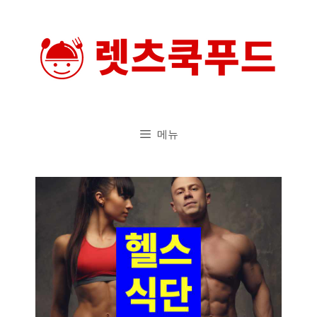
컨
텐
츠
로
건
너
메뉴
뛰
기