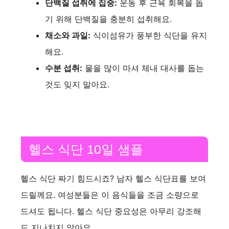
단백질 섭취에 집중:
운동 후 근육 회복을 돕
d
기 위해 단백질을 충분히 섭취해요.
채소와 과일:
식이섬유가 풍부한 식단을 유지
e
해요.
수분 섭취:
물을 많이 마셔 체내 대사를 돕는
o
것도 잊지 말아요.
헬스 식단 10일 샘플
헬스 식단 짜기 힘드시죠? 남자 헬스 식단표를 보여
드릴께요. 여성분들은 이 음식들을 조금 소량으로
드셔도 됩니다. 헬스 식단 중요성은 아무리 강조해
도 지나치지 않아요.