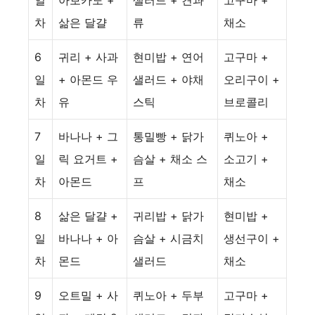
일
아보카도 +
샐러드 + 견과
고구마 +
차
삶은 달걀
류
채소
6
귀리 + 사과
현미밥 + 연어
고구마 +
일
+ 아몬드 우
샐러드 + 야채
오리구이 +
차
유
스틱
브로콜리
7
바나나 + 그
통밀빵 + 닭가
퀴노아 +
일
릭 요거트 +
슴살 + 채소 스
소고기 +
차
아몬드
프
채소
8
삶은 달걀 +
귀리밥 + 닭가
현미밥 +
일
바나나 + 아
슴살 + 시금치
생선구이 +
차
몬드
샐러드
채소
9
오트밀 + 사
퀴노아 + 두부
고구마 +