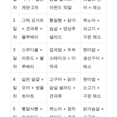
차
계란 2개
아몬드 10알
어 + 채소
2
그릭 요거트
통밀빵 + 닭가
퀴노아 +
일
+ 견과류 +
슴살 + 양상추
쇠고기 +
차
블루베리
샐러드
구운 채소
3
스무디볼 +
잡곡밥 + 두부
현미밥 +
일
아몬드 + 블
스테이크 + 미
생선구이 +
차
루베리
역국
채소
4
삶은 달걀 +
고구마 + 닭가
현미밥 +
일
오이 + 방울
슴살 샐러드 +
소고기 +
차
토마토
견과류
구운 채소
5
통밀식빵 +
퀴노아 + 참치
닭가슴살 +