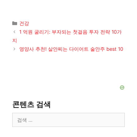
카
건강
테
1 억원 굴리기: 부자되는 첫걸음 투자 전략 10가
고
지
리
영양사 추천! 살안찌는 다이어트 술안주 best 10
콘텐츠 검색
검
색: