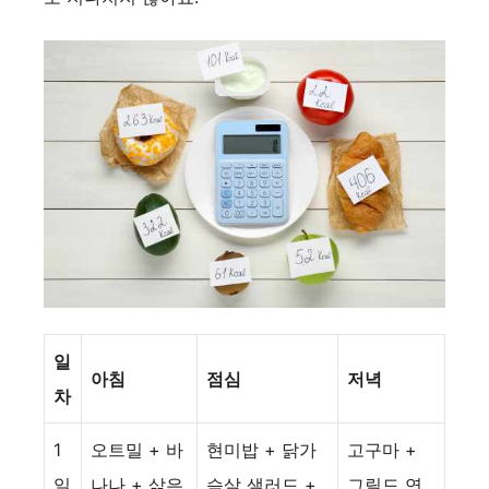
일
아침
점심
저녁
차
1
오트밀 + 바
현미밥 + 닭가
고구마 +
일
나나 + 삶은
슴살 샐러드 +
그릴드 연