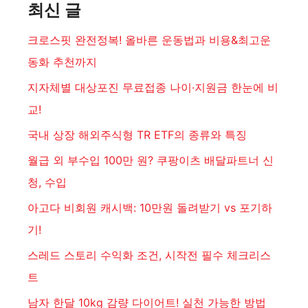
최신 글
크로스핏 완전정복! 올바른 운동법과 비용&최고운
동화 추천까지
지자체별 대상포진 무료접종 나이·지원금 한눈에 비
교!
국내 상장 해외주식형 TR ETF의 종류와 특징
월급 외 부수입 100만 원? 쿠팡이츠 배달파트너 신
청, 수입
아고다 비회원 캐시백: 10만원 돌려받기 vs 포기하
기!
스레드 스토리 수익화 조건, 시작전 필수 체크리스
트
남자 한달 10kg 감량 다이어트! 실천 가능한 방법