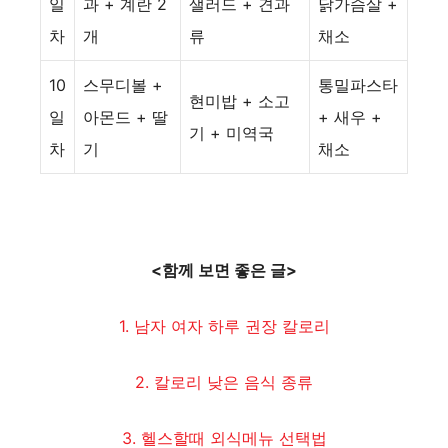
일
과 + 계란 2
샐러드 + 견과
닭가슴살 +
차
개
류
채소
10
스무디볼 +
통밀파스타
현미밥 + 소고
일
아몬드 + 딸
+ 새우 +
기 + 미역국
차
기
채소
<함께 보면 좋은 글>
1. 남자 여자 하루 권장 칼로리
2. 칼로리 낮은 음식 종류
3. 헬스할때 외식메뉴 선택법