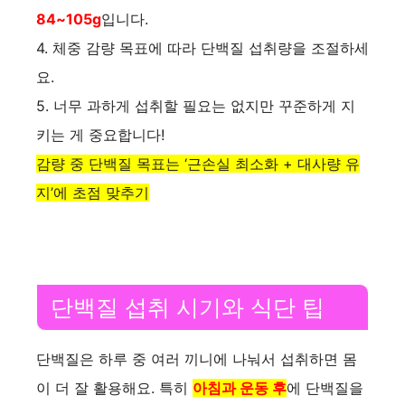
d
84~105g
입니다.
4. 체중 감량 목표에 따라 단백질 섭취량을 조절하세
e
요.
5. 너무 과하게 섭취할 필요는 없지만 꾸준하게 지
o
키는 게 중요합니다!
감량 중 단백질 목표는 ‘근손실 최소화 + 대사량 유
지’에 초점 맞추기
단백질 섭취 시기와 식단 팁
단백질은 하루 중 여러 끼니에 나눠서 섭취하면 몸
이 더 잘 활용해요. 특히
아침과 운동 후
에 단백질을