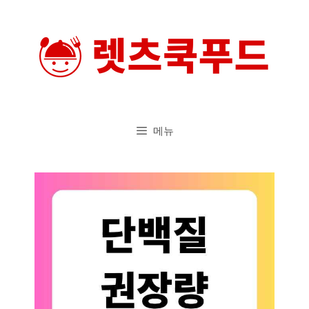
컨
텐
츠
로
건
너
메뉴
뛰
기