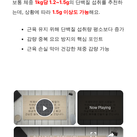
보통 체중
1kg당 1.2~1.5g
의 단백질 섭취를 추천하
는데, 상황에 따라
1.5g 이상도 가능
해요.
근육 유지 위해 단백질 섭취량 평소보다 증가
감량 중복 요요 방지의 핵심 포인트
근육 손실 막아 건강한 체중 감량 가능
×
Now Playing
Play Video
×