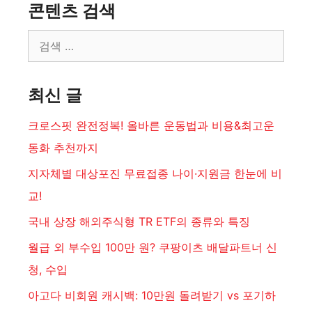
콘텐츠 검색
검
색:
최신 글
크로스핏 완전정복! 올바른 운동법과 비용&최고운
동화 추천까지
지자체별 대상포진 무료접종 나이·지원금 한눈에 비
교!
국내 상장 해외주식형 TR ETF의 종류와 특징
월급 외 부수입 100만 원? 쿠팡이츠 배달파트너 신
청, 수입
아고다 비회원 캐시백: 10만원 돌려받기 vs 포기하