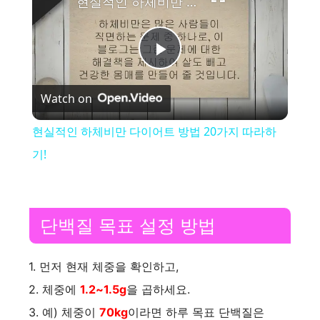
현실적인 하체비만 다이어트 방법 20가지 따라하기!
P
Watch on
l
현실적인 하체비만 다이어트 방법 20가지 따라하
a
기!
y
단백질 목표 설정 방법
V
1. 먼저 현재 체중을 확인하고,
i
2. 체중에
1.2~1.5g
을 곱하세요.
3. 예) 체중이
70kg
이라면 하루 목표 단백질은