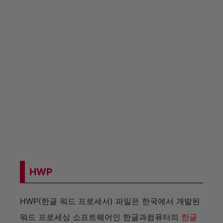
HWP(한글 워드 프로세서) 파일은 한국에서 개발된
워드 프로세싱 소프트웨어인 한글과컴퓨터의
한글
(Hangul) 문서 포맷
입니다.
주로 문서 작성, 편집, 관
리에 사용
되며, 대한민국 정부와 기업에서 널리 채
택되어 사용됩니다. HWP 파일 포맷은 복잡한 문서
구조와 레이아웃을 지원하며, 텍스트, 이미지, 표 등
다양한 요소를 포함할 수 있습니다.
HWPX
HWPX는
HWP의 확장 버전으로, XML 기반으로 만
들어진 파일 포맷
입니다. 이 포맷은
웹 표준과의 호
환성을 높이고 파일의 구조를 더 명확하게 하여 다
른 시스템이나 소프트웨어에서도 더 쉽게 문서를 열