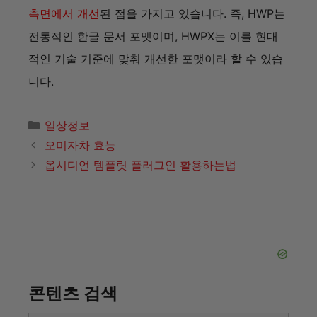
콘텐츠 검색
검
색:
최신 글
크로스핏 완전정복! 올바른 운동법과 비용&최고운
동화 추천까지
지자체별 대상포진 무료접종 나이·지원금 한눈에 비
교!
국내 상장 해외주식형 TR ETF의 종류와 특징
월급 외 부수입 100만 원? 쿠팡이츠 배달파트너 신
청, 수입
아고다 비회원 캐시백: 10만원 돌려받기 vs 포기하