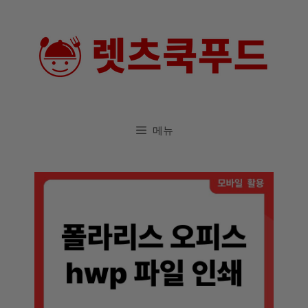
컨
텐
츠
로
건
너
메뉴
뛰
기