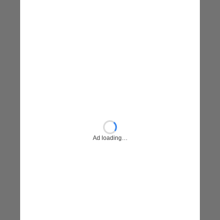
5. 인쇄 버튼 클릭
모든 설정을 마쳤다면, ‘인쇄’ 버튼을 클릭하세요. 그
럼 여러분의 HWP 문서가 세상에 나오기 시작할 거
예요. 간단하죠?