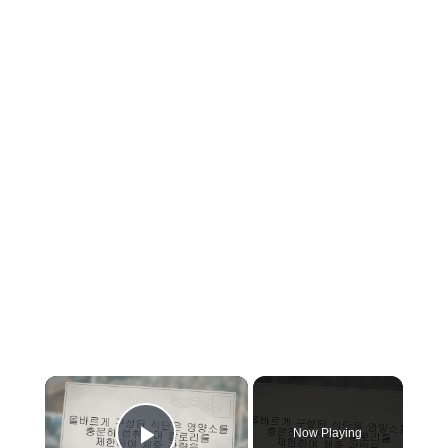
×
Now Playing