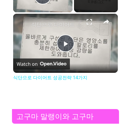
Play Video
×
식단으로 다이어트 성공전략 14가지
P
Watch on
l
식단으로 다이어트 성공전략 14가지
a
y
고구마 말랭이와 고구마
V