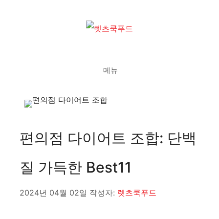
컨
텐
츠
로
건
메뉴
너
뛰
기
편의점 다이어트 조합: 단백
질 가득한 Best11
2024년 04월 02일
작성자:
렛츠쿡푸드