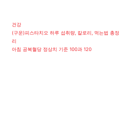
카
건강
테
(구운)피스타치오 하루 섭취량, 칼로리, 먹는법 총정
고
리
리
아침 공복혈당 정상치 기준 100과 120