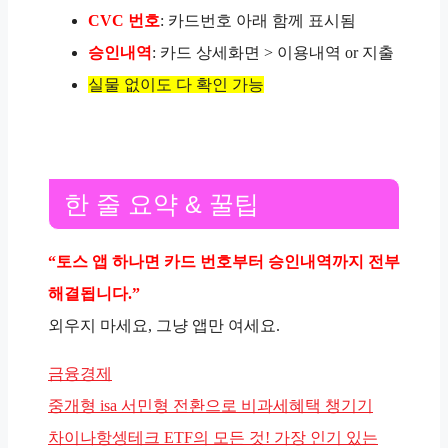
CVC 번호
: 카드번호 아래 함께 표시됨
승인내역
: 카드 상세화면 > 이용내역 or 지출
실물 없이도 다 확인 가능
한 줄 요약 & 꿀팁
“토스 앱 하나면 카드 번호부터 승인내역까지 전부
해결됩니다.”
외우지 마세요, 그냥 앱만 여세요.
카
금융경제
테
중개형 isa 서민형 전환으로 비과세혜택 챙기기
고
차이나항셍테크 ETF의 모든 것! 가장 인기 있는