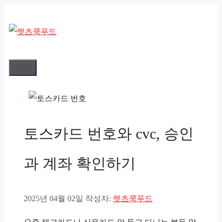
컨
텐
츠
로
메뉴
건
너
뛰
기
토스카드 번호와 cvc, 승인
과 계좌 확인하기
2025년 04월 02일
작성자:
렛츠쿡푸드