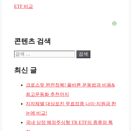
리
ETF 비교
콘텐츠 검색
검
색:
최신 글
크로스핏 완전정복! 올바른 운동법과 비용&
최고운동화 추천까지
지자체별 대상포진 무료접종 나이·지원금 한
눈에 비교!
국내 상장 해외주식형 TR ETF의 종류와 특