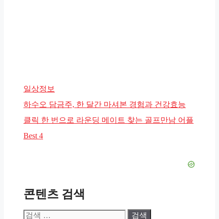
카
일상정보
테
하수오 담금주, 한 달간 마셔본 경험과 건강효능
고
클릭 한 번으로 라운딩 메이트 찾는 골프만남 어플
리
Best 4
콘텐츠 검색
검