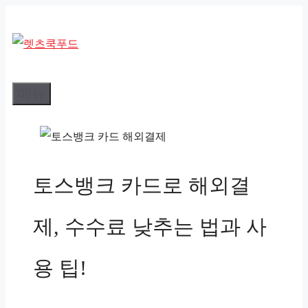
컨
텐
츠
로
메뉴
건
너
뛰
기
토스뱅크 카드로 해외결
제, 수수료 낮추는 법과 사
용 팁!