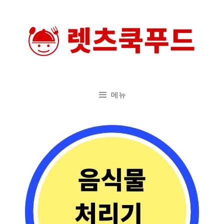
컨
텐
츠
로
건
너
메뉴
뛰
기