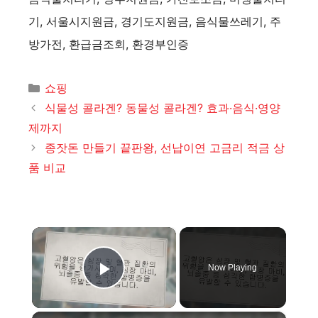
기, 서울시지원금, 경기도지원금, 음식물쓰레기, 주
방가전, 환급금조회, 환경부인증
카
쇼핑
테
식물성 콜라겐? 동물성 콜라겐? 효과·음식·영양
고
제까지
리
종잣돈 만들기 끝판왕, 선납이연 고금리 적금 상
품 비교
×
Now Playing
Play Video
×