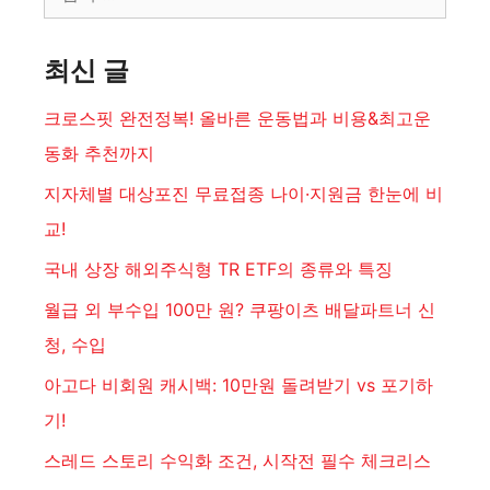
색:
d
최신 글
e
크로스핏 완전정복! 올바른 운동법과 비용&최고운
동화 추천까지
o
지자체별 대상포진 무료접종 나이·지원금 한눈에 비
교!
국내 상장 해외주식형 TR ETF의 종류와 특징
월급 외 부수입 100만 원? 쿠팡이츠 배달파트너 신
청, 수입
아고다 비회원 캐시백: 10만원 돌려받기 vs 포기하
기!
스레드 스토리 수익화 조건, 시작전 필수 체크리스