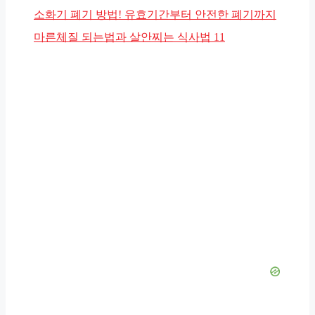
테
소화기 폐기 방법! 유효기간부터 안전한 폐기까지
고
마른체질 되는법과 살안찌는 식사법 11
리