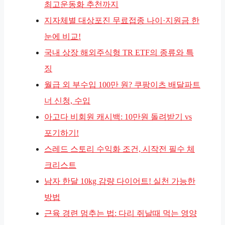
최고운동화 추천까지
지자체별 대상포진 무료접종 나이·지원금 한
눈에 비교!
국내 상장 해외주식형 TR ETF의 종류와 특
징
월급 외 부수입 100만 원? 쿠팡이츠 배달파트
너 신청, 수입
아고다 비회원 캐시백: 10만원 돌려받기 vs
포기하기!
스레드 스토리 수익화 조건, 시작전 필수 체
크리스트
남자 한달 10kg 감량 다이어트! 실천 가능한
방법
근육 경련 멈추는 법: 다리 쥐날때 먹는 영양