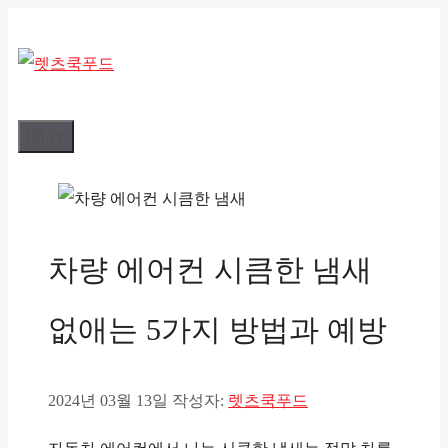
컨
텐
츠
로
메뉴
건
너
뛰
기
차량 에어컨 시큼한 냄새
없애는 5가지 방법과 예방
2024년 03월 13일
작성자:
렛츠쿡푸드