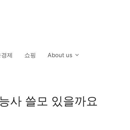
융경제
쇼핑
About us
능사 쓸모 있을까요