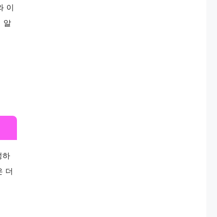
와 이
 알
성하
은 더