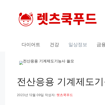
컨
텐
츠
로
건
너
다이어트
건강
일상정보
금
뛰
기
전산응용 기계제도기
2023년 12월 09일
작성자:
렛츠쿡푸드