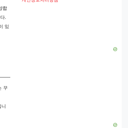
양합
다.
이 있
는 꾸
입니