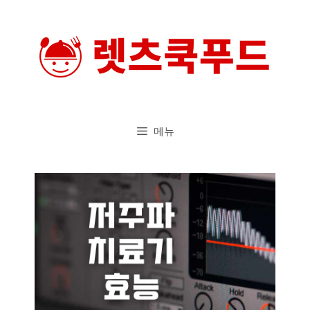
컨
텐
츠
로
건
너
메뉴
뛰
기