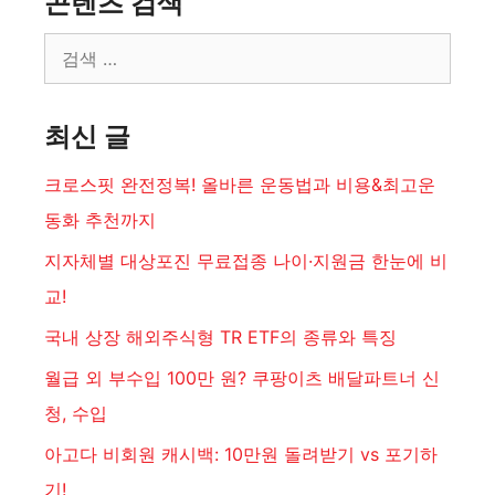
콘텐츠 검색
검
색:
최신 글
크로스핏 완전정복! 올바른 운동법과 비용&최고운
동화 추천까지
지자체별 대상포진 무료접종 나이·지원금 한눈에 비
교!
국내 상장 해외주식형 TR ETF의 종류와 특징
월급 외 부수입 100만 원? 쿠팡이츠 배달파트너 신
청, 수입
아고다 비회원 캐시백: 10만원 돌려받기 vs 포기하
기!