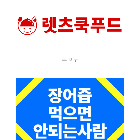
컨
텐
츠
로
건
너
메뉴
뛰
기