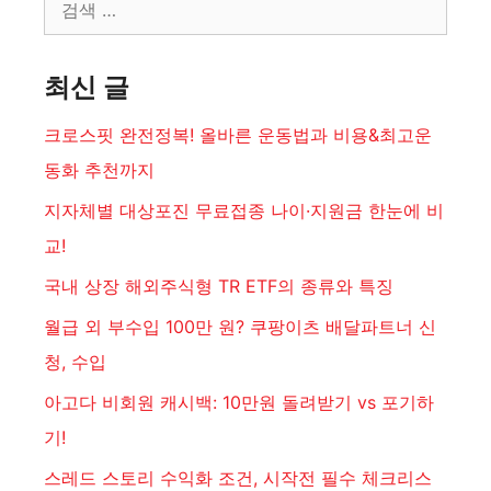
검
색:
최신 글
크로스핏 완전정복! 올바른 운동법과 비용&최고운
동화 추천까지
지자체별 대상포진 무료접종 나이·지원금 한눈에 비
교!
국내 상장 해외주식형 TR ETF의 종류와 특징
월급 외 부수입 100만 원? 쿠팡이츠 배달파트너 신
청, 수입
아고다 비회원 캐시백: 10만원 돌려받기 vs 포기하
기!
스레드 스토리 수익화 조건, 시작전 필수 체크리스