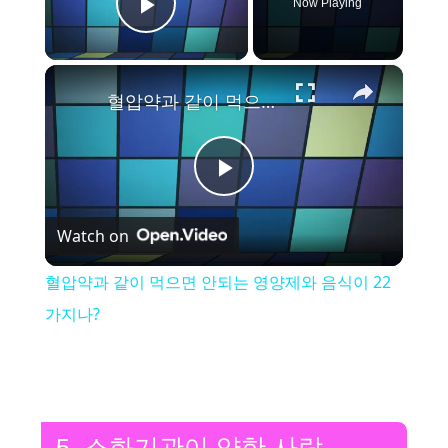
Now Playing
Play Video
×
혈압약과 같이 먹으면 안되는 영양제와 음식이 22가지나?
P
Watch on
l
혈압약과 같이 먹으면 안되는 영양제와 음식이 22
a
가지나?
y
V
5. 소화기관이 약한 사람