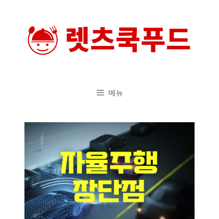
컨
텐
츠
로
건
너
메뉴
뛰
기