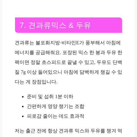
7. 견과류믹스 & 두유
견과류는
불포화지방
·
비타민E
가 풍부해서 아침에
에너지를 공급해줘요. 포장된 믹스 한 봉과 두유 한
팩이면 정말 초스피드로 끝낼 수 있고, 두유도
단백
질 7g 이상
들어있으니 아침에 담백하게 챙길 수 있
다는 게 장점입니다.
준비 및 섭취 1분 이하
간편하게 영양 챙기는 조합
피로감 줄이는 데도 효과적
저는 출근 전에 항상 견과류 믹스와 두유를 챙겨 먹