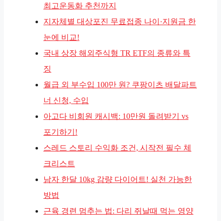
최고운동화 추천까지
지자체별 대상포진 무료접종 나이·지원금 한
눈에 비교!
국내 상장 해외주식형 TR ETF의 종류와 특
징
월급 외 부수입 100만 원? 쿠팡이츠 배달파트
너 신청, 수입
아고다 비회원 캐시백: 10만원 돌려받기 vs
포기하기!
스레드 스토리 수익화 조건, 시작전 필수 체
크리스트
남자 한달 10kg 감량 다이어트! 실천 가능한
방법
근육 경련 멈추는 법: 다리 쥐날때 먹는 영양