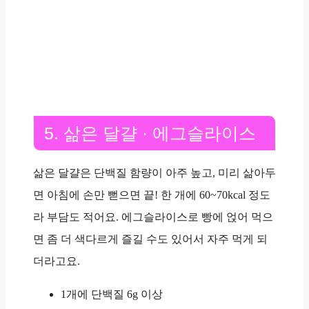
5. 삶은 달걀 · 에그슬라이스
삶은 달걀은
단백질
함량이 아주 높고, 미리 삶아두
면 아침에 손만 뻗으면 끝! 한 개에
60~70kcal
정도
라 부담도 적어요. 에그슬라이스로 빵에 얹어 먹으
면 좀 더 색다르게 즐길 수도 있어서 자주 먹게 되
더라고요.
1개에 단백질
6g
이상