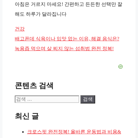
아침은 거르지 마세요! 간편하고 든든한 선택만 잘
해도 하루가 달라집니다
카
건강
테
배고픈데 식욕이나 입맛 없는 이유, 해결 음식은?
고
녹용즙 먹으며 살 찌지 않는 섭취법 완전 정복!
리
콘텐츠 검색
검
색:
최신 글
크로스핏 완전정복! 올바른 운동법과 비용&