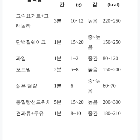
간
(g)
감
(kcal)
그릭요거트+그
3분
10~12
높음
220~250
래놀라
중~높
단백질쉐이크
1분
15~20
150~250
음
과일
1분
1~2
중간
80~120
오트밀
2분
5~8
높음
150~200
중~높
삶은 달걀
1분
6
60~70
음
통밀빵샌드위치
5분
15~20
높음
200~300
견과류+두유
1분
8~10
중간
180~210