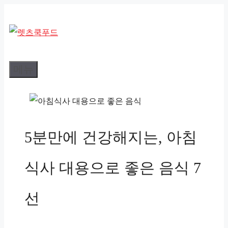
컨
텐
츠
로
메뉴
건
너
뛰
기
5분만에 건강해지는, 아침
식사 대용으로 좋은 음식 7
선