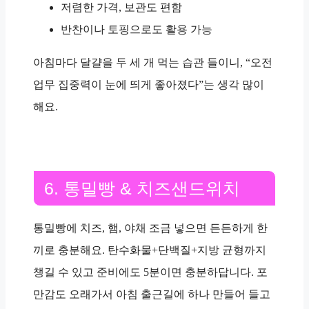
저렴한 가격, 보관도 편함
반찬이나 토핑으로도 활용 가능
아침마다 달걀을 두 세 개 먹는 습관 들이니, “
오전
업무 집중력이 눈에 띄게 좋아졌다
”는 생각 많이
해요.
6. 통밀빵 & 치즈샌드위치
통밀빵에 치즈, 햄, 야채 조금 넣으면 든든하게 한
끼로 충분해요. 탄수화물+단백질+지방 균형까지
챙길 수 있고 준비에도
5분
이면 충분하답니다. 포
만감도 오래가서 아침 출근길에 하나 만들어 들고