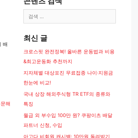
콘텐츠 검색
검
색:
최신 글
의 배
크로스핏 완전정복! 올바른 운동법과 비용
&최고운동화 추천까지
지자체별 대상포진 무료접종 나이·지원금
한눈에 비교!
국내 상장 해외주식형 TR ETF의 종류와
주문해
특징
월급 외 부수입 100만 원? 쿠팡이츠 배달
파트너 신청, 수입
아고다 비회원 캐시백: 10만원 돌려받기