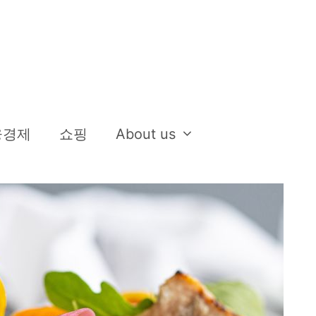
융경제
쇼핑
About us