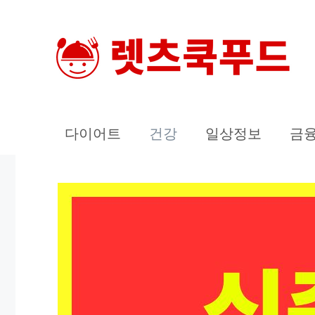
컨
텐
츠
로
건
너
다이어트
건강
일상정보
금
뛰
기