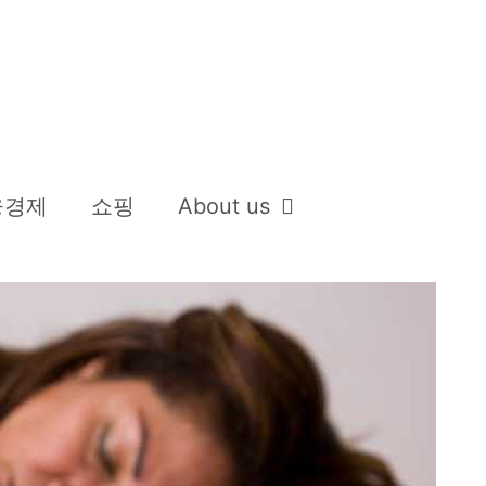
융경제
쇼핑
About us