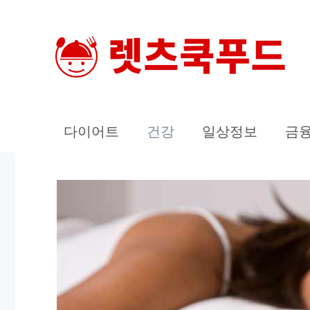
컨
텐
츠
로
건
너
다이어트
건강
일상정보
금
뛰
기