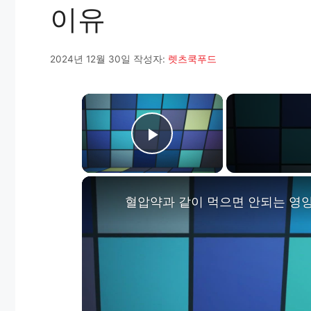
이유
2024년 12월 30일
작성자:
렛츠쿡푸드
×
Play Video
혈압약과 같이 먹으면 안되는 영양