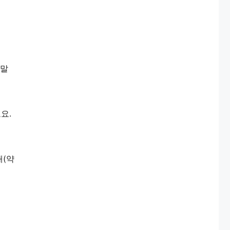
정말
요.
개(약