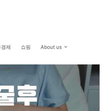
융경제
쇼핑
About us