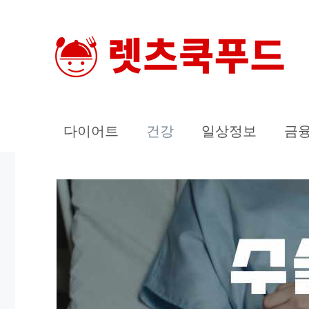
컨
텐
츠
로
건
너
다이어트
건강
일상정보
금
뛰
기