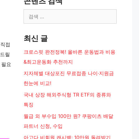
콘텐츠 검색
검
색:
최신 글
 직접
크로스핏 완전정복! 올바른 운동법과 비용
해드릴
&최고운동화 추천까지
 필요
지자체별 대상포진 무료접종 나이·지원금
한눈에 비교!
국내 상장 해외주식형 TR ETF의 종류와
특징
월급 외 부수입 100만 원? 쿠팡이츠 배달
파트너 신청, 수입
아고다 비회원 캐시백: 10만원 돌려받기