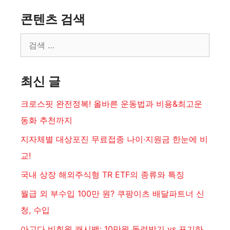
콘텐츠 검색
검
색:
최신 글
크로스핏 완전정복! 올바른 운동법과 비용&최고운
동화 추천까지
지자체별 대상포진 무료접종 나이·지원금 한눈에 비
교!
국내 상장 해외주식형 TR ETF의 종류와 특징
월급 외 부수입 100만 원? 쿠팡이츠 배달파트너 신
청, 수입
아고다 비회원 캐시백: 10만원 돌려받기 vs 포기하