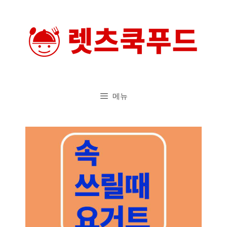
컨
텐
츠
로
건
너
메뉴
뛰
기