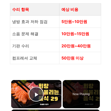
수리 항목
예상 비용
냉방 효과 저하 점검
5만원~10만원
소음 문제 해결
10만원~15만원
기판 수리
20만원~40만원
컴프레셔 교체
50만원 이상
×
Now Playing
Play Video