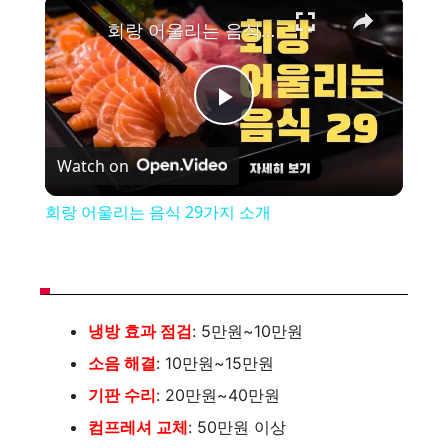
×
회랑 어울리는 음식 29가지 소개
P
Watch on
l
회랑 어울리는 음식 29가지 소개
a
y
냉방 효과 점검
: 5만원~10만원
V
소음 해결
: 10만원~15만원
기판 수리
: 20만원~40만원
i
컴프레셔 교체
: 50만원 이상