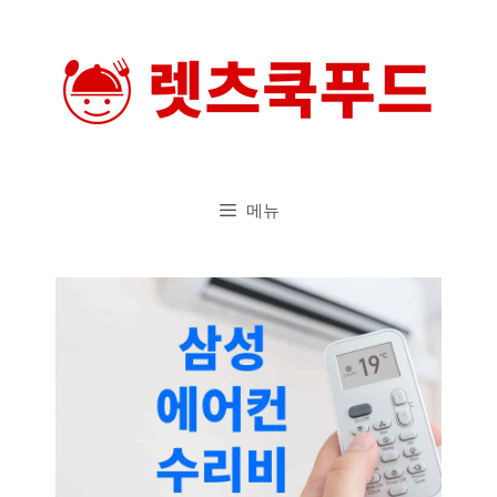
컨
텐
츠
로
건
너
메뉴
뛰
기