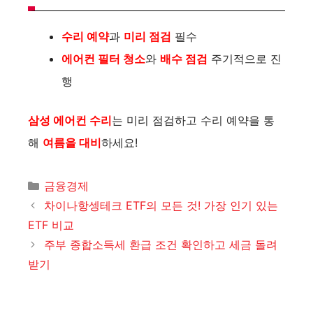
수리 예약
과
미리 점검
필수
에어컨 필터 청소
와
배수 점검
주기적으로 진
행
삼성 에어컨 수리
는 미리 점검하고 수리 예약을 통
해
여름을 대비
하세요!
카
금융경제
테
차이나항셍테크 ETF의 모든 것! 가장 인기 있는
고
ETF 비교
리
주부 종합소득세 환급 조건 확인하고 세금 돌려
받기