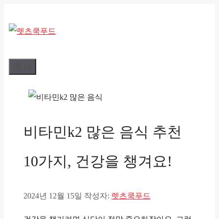
컨
텐
츠
로
메뉴
건
너
뛰
기
비타민k2 많은 음식 추천
10가지, 건강을 챙겨요!
2024년 12월 15일
작성자:
렛츠쿡푸드