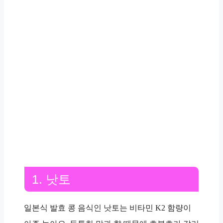
1. 낫토
일본식 발효 콩 음식인 낫토는 비타민 K2 함량이