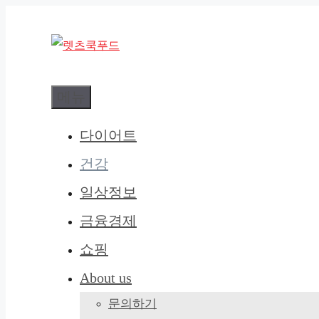
컨
텐
츠
로
메뉴
건
너
다이어트
뛰
건강
기
일상정보
금융경제
쇼핑
About us
문의하기