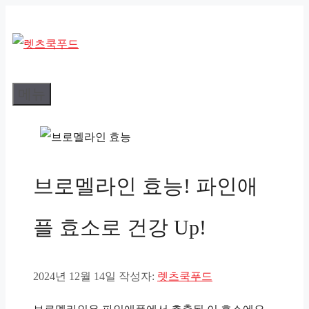
컨
텐
츠
로
메뉴
건
너
뛰
기
브로멜라인 효능! 파인애
플 효소로 건강 Up!
2024년 12월 14일
작성자:
렛츠쿡푸드