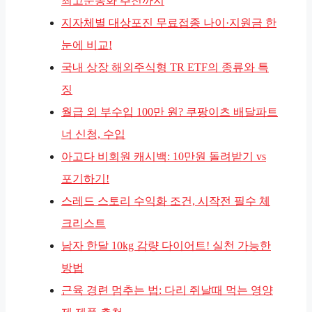
최고운동화 추천까지
지자체별 대상포진 무료접종 나이·지원금 한
눈에 비교!
국내 상장 해외주식형 TR ETF의 종류와 특
징
월급 외 부수입 100만 원? 쿠팡이츠 배달파트
너 신청, 수입
아고다 비회원 캐시백: 10만원 돌려받기 vs
포기하기!
스레드 스토리 수익화 조건, 시작전 필수 체
크리스트
남자 한달 10kg 감량 다이어트! 실천 가능한
방법
근육 경련 멈추는 법: 다리 쥐날때 먹는 영양