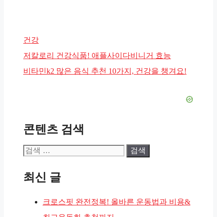
카
건강
테
저칼로리 건강식품! 애플사이다비니거 효능
고
비타민k2 많은 음식 추천 10가지, 건강을 챙겨요!
리
콘텐츠 검색
검
색:
최신 글
크로스핏 완전정복! 올바른 운동법과 비용&