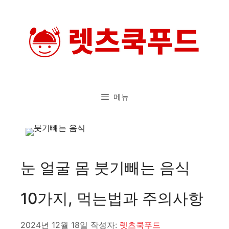
컨
텐
츠
로
건
너
메뉴
뛰
기
눈 얼굴 몸 붓기빼는 음식
10가지, 먹는법과 주의사항
2024년 12월 18일
작성자:
렛츠쿡푸드