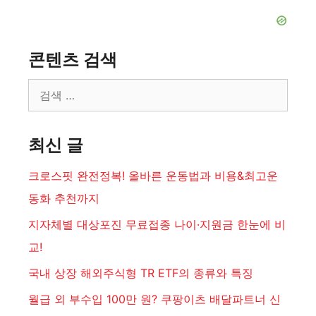
콘텐츠 검색
검
색:
최신 글
크로스핏 완전정복! 올바른 운동법과 비용&최고운
동화 추천까지
지자체별 대상포진 무료접종 나이·지원금 한눈에 비
교!
국내 상장 해외주식형 TR ETF의 종류와 특징
월급 외 부수입 100만 원? 쿠팡이츠 배달파트너 신