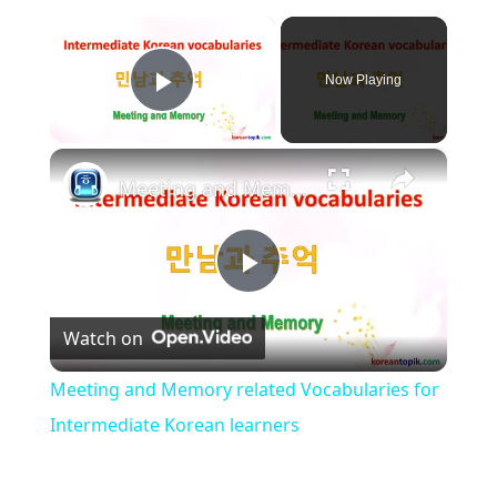
×
Now Playing
Play Video
×
Meeting and Memory related Vocabularies for Intermediate Korean learners
P
Watch on
l
Meeting and Memory related Vocabularies for
a
Intermediate Korean learners
y