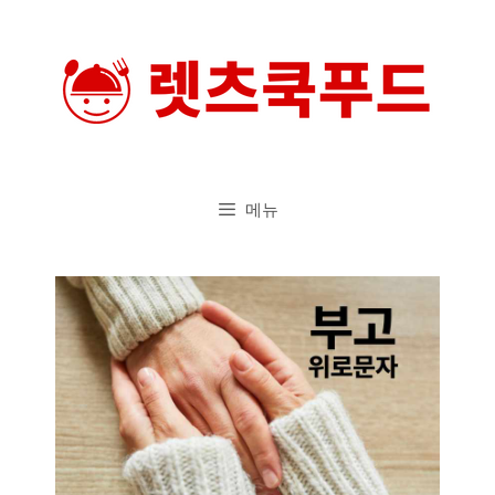
컨
텐
츠
로
건
너
메뉴
뛰
기