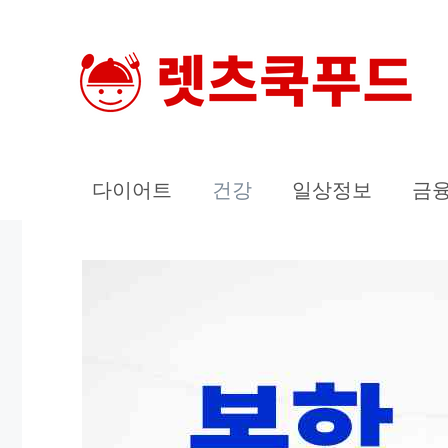
컨
텐
츠
로
건
너
다이어트
건강
일상정보
금
뛰
기