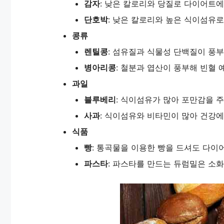
감자
: 낮은 칼로리와 당질로 다이어트에
단호박
: 낮은 칼로리와 높은 식이섬유로
콩류
렌틸콩
: 섬유질과 식물성 단백질이 풍부
병아리콩
: 철분과 엽산이 풍부해 빈혈 
과일
블루베리
: 식이섬유가 많아 포만감을 주
사과
: 식이섬유와 비타민이 많아 건강에
식품
빵
: 통곡물을 이용한 빵을 드셔도 다이
파스타
: 파스타를 만드는 듀럼밀은 소