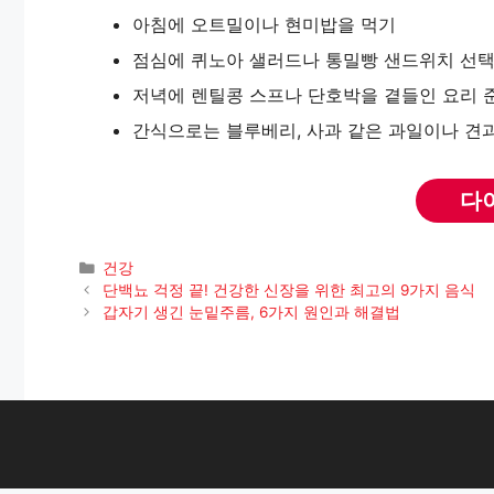
아침에 오트밀이나 현미밥을 먹기
점심에 퀴노아 샐러드나 통밀빵 샌드위치 선
저녁에 렌틸콩 스프나 단호박을 곁들인 요리 
간식으로는 블루베리, 사과 같은 과일이나 견
다
카
건강
테
단백뇨 걱정 끝! 건강한 신장을 위한 최고의 9가지 음식
고
갑자기 생긴 눈밑주름, 6가지 원인과 해결법
리