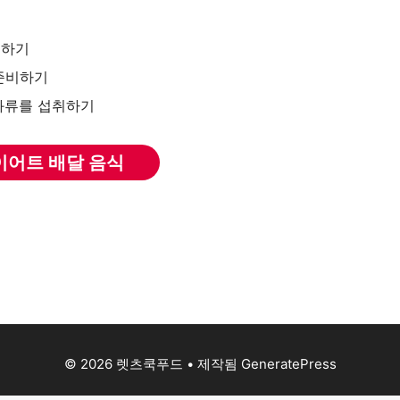
택하기
준비하기
과류를 섭취하기
이어트 배달 음식
© 2026 렛츠쿡푸드
• 제작됨
GeneratePress