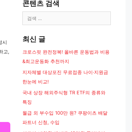
콘텐츠 검색
검
색:
최신 글
정시
하고,
크로스핏 완전정복! 올바른 운동법과 비용
&최고운동화 추천까지
지자체별 대상포진 무료접종 나이·지원금
한눈에 비교!
국내 상장 해외주식형 TR ETF의 종류와
특징
월급 외 부수입 100만 원? 쿠팡이츠 배달
파트너 신청, 수입