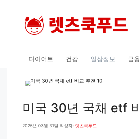
컨
텐
츠
로
건
너
다이어트
건강
일상정보
금
뛰
기
미국 30년 국채 etf
2025년 03월 31일
작성자:
렛츠쿡푸드