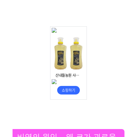
비염의 원인 – 왜 코가 괴로울