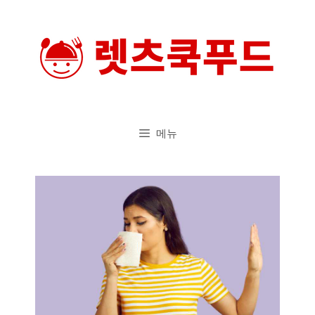
컨
텐
츠
로
건
너
메뉴
뛰
기