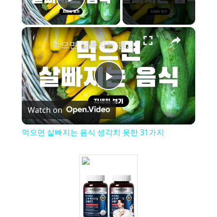
Play Video
×
먹으면 살빠지는 음식 생각치 못한 31가지
P
Watch on
l
먹으면 살빠지는 음식 생각치 못한 31가지
a
y
V