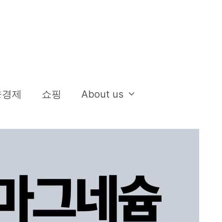
융경제
쇼핑
About us