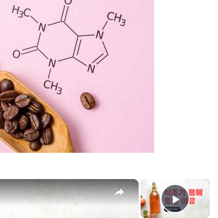
×
×
Play 