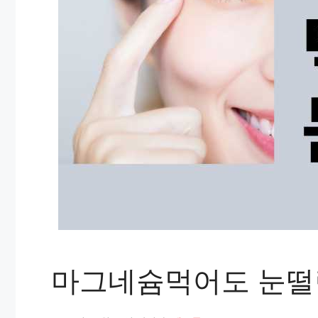
마그네슘먹어도 눈떨림