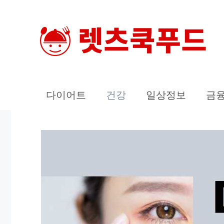
컨
텐
츠
로
건
너
다이어트
건강
일상정보
금
뛰
기