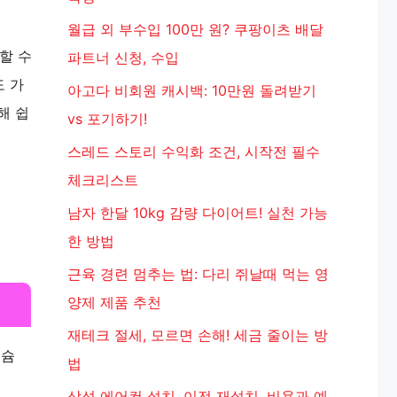
월급 외 부수입 100만 원? 쿠팡이츠 배달
할 수
파트너 신청, 수입
도 가
아고다 비회원 캐시백: 10만원 돌려받기
해 쉽
vs 포기하기!
스레드 스토리 수익화 조건, 시작전 필수
체크리스트
남자 한달 10kg 감량 다이어트! 실천 가능
한 방법
근육 경련 멈추는 법: 다리 쥐날때 먹는 영
양제 제품 추천
재테크 절세, 모르면 손해! 세금 줄이는 방
네슘
법
삼성 에어컨 설치, 이전 재설치, 비용과 예