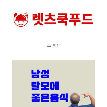
컨
텐
츠
로
건
너
메뉴
뛰
기