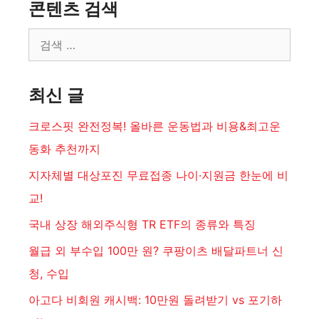
콘텐츠 검색
검
색:
최신 글
크로스핏 완전정복! 올바른 운동법과 비용&최고운
동화 추천까지
지자체별 대상포진 무료접종 나이·지원금 한눈에 비
교!
국내 상장 해외주식형 TR ETF의 종류와 특징
월급 외 부수입 100만 원? 쿠팡이츠 배달파트너 신
청, 수입
아고다 비회원 캐시백: 10만원 돌려받기 vs 포기하