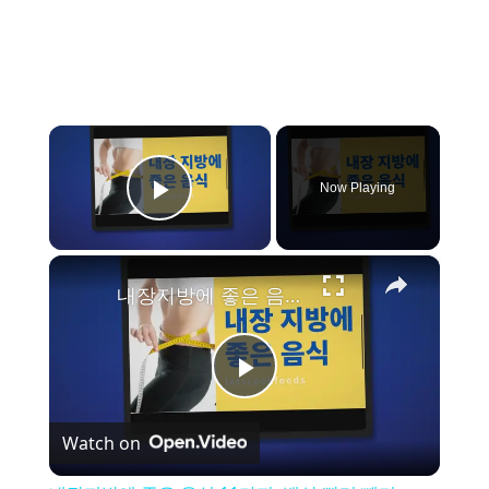
×
Now Playing
Play Video
×
내장지방에 좋은 음식 11가지, 뱃살 빨리 빼기
P
Watch on
l