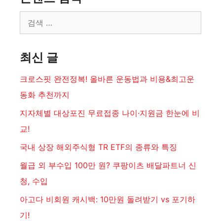
검
색:
최신 글
크로스핏 완전정복! 올바른 운동법과 비용&최고운
동화 추천까지
지자체별 대상포진 무료접종 나이·지원금 한눈에 비
교!
국내 상장 해외주식형 TR ETF의 종류와 특징
월급 외 부수입 100만 원? 쿠팡이츠 배달파트너 신
청, 수입
아고다 비회원 캐시백: 10만원 돌려받기 vs 포기하
기!