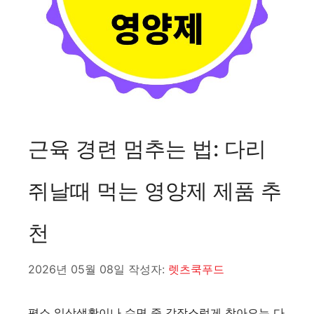
근육 경련 멈추는 법: 다리
쥐날때 먹는 영양제 제품 추
천
2026년 05월 08일
작성자:
렛츠쿡푸드
평소 일상생활이나 수면 중 갑작스럽게 찾아오는 다