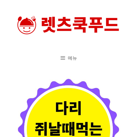
컨
텐
츠
로
건
너
메뉴
뛰
기