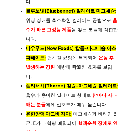
다.
d
블루보넷(Bluebonnet) 킬레이트 마그네슘:
위장 장애를 최소화한 킬레이트 공법으로
흡
e
수가 빠른 고성능 제품
을 찾는 분들께 적합합
니다.
o
나우푸드(Now Foods) 칼륨-마그네슘 아스
파테이트:
전해질 균형에 특화되어
운동 후
발생하는 경련
예방에 탁월한 효과를 보입니
다.
쏜리서치(Thorne) 칼슘-마그네슘 말레이트:
흡수가 용이한 말레이트 형태로
밤마다 자다
깨는 분들
에게 선호도가 매우 높습니다.
유한양행 마그비 감마:
마그네슘과 비타민 B
군, E가 고함량 배합되어
혈액순환 장애로 인