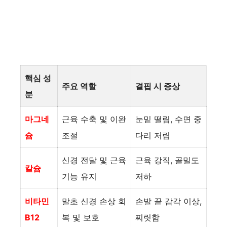
핵심 성
주요 역할
결핍 시 증상
분
마그네
근육 수축 및 이완
눈밑 떨림, 수면 중
슘
조절
다리 저림
신경 전달 및 근육
근육 강직, 골밀도
칼슘
기능 유지
저하
비타민
말초 신경 손상 회
손발 끝 감각 이상,
B12
복 및 보호
찌릿함